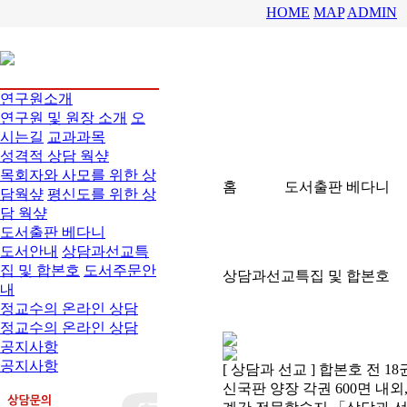
HOME
MAP
ADMIN
연구원소개
연구원 및 원장 소개
오
시는길
교과과목
성격적 상담 웍샾
목회자와 사모를 위한 상
홈
도서출판 베다니
담웍샾
평신도를 위한 상
담 웍샾
도서출판 베다니
도서안내
상담과선교특
집 및 합본호
도서주문안
상담과선교특집 및 합본호
내
정교수의 온라인 상담
정교수의 온라인 상담
공지사항
공지사항
[ 상담과 선교 ] 합본호 전 18
신국판 양장 각권 600면 내외,