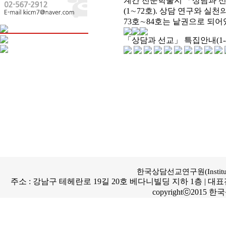
계간 전문학술지 「상담과 선교
(1∼72호). 상담 연구와 
73호∼84호는 낱권으로 되어있
「상담과 선교」 특집안내(1-
한국상담선교연구원(Institute for
주소 : 강남구 테헤란로 19길 20호 베다니빌딩 지하 1층 | 대표전화번호 : 
copyrightⓒ2015 한국