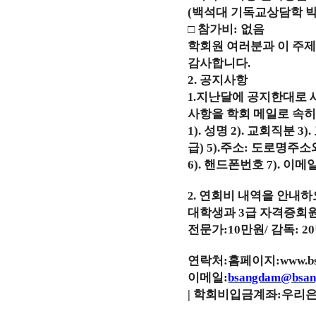
(
백석대 기독교상담학 
□
참가비
:
없음
학회원 여러분과 이 주
감사합니다
.
2.
공지사항
지난달에 공지한대로
1.
사항을 학회 메일로 속
1).
성명
2).
교회직분
3).
급
) 5).
주소
:
도로명주소
6).
핸드폰번호
7).
이메일
.
연회비 내역을 안내하
2
대학생과
3
급 자격증회
전문가
:10
만원
/
감독
: 20
연락처
:
홈페이지
:www.b
이메일
:
bsangdam@bsan
|
학회비입금계좌
:
우리