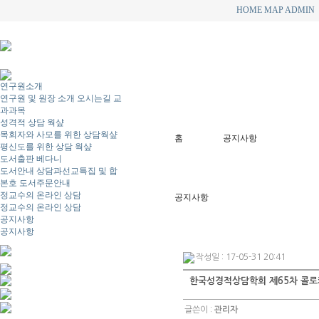
HOME
MAP
ADMIN
연구원소개
연구원 및 원장 소개
오시는길
교
과과목
성격적 상담 웍샾
목회자와 사모를 위한 상담웍샾
홈
공지사항
평신도를 위한 상담 웍샾
도서출판 베다니
도서안내
상담과선교특집 및 합
본호
도서주문안내
정교수의 온라인 상담
공지사항
정교수의 온라인 상담
공지사항
공지사항
작성일 : 17-05-31 20:41
한국성경적상담학회 제65차 콜로
글쓴이 :
관리자