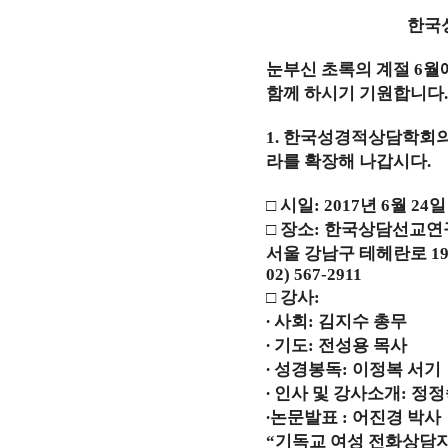
한국
눈부신 초록의 계절
6
월
함께 하시기 기원합니다
1.
한국성경적상담학회의
라를 확장해 나갑시다
.
□
시일
: 2017
년
6
월
24
□
장소
:
한국상담선교연
서울 강남구 테헤란로
1
02) 567-2911
□
강사
:
∙
사회
:
김지수 총무
∙
기도
:
전성용 목사
∙
성경봉독
:
이정복 서기
∙
인사 및 강사소개
:
정정
∙
논문발표
:
어진경 박사
“
기독교 여성 전화상담