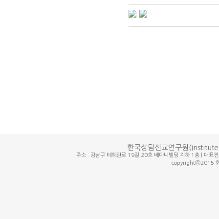
한국상담선교연구원(Institute for
주소 : 강남구 테헤란로 19길 20호 베다니빌딩 지하 1층 | 대표전화번호 :
copyrightⓒ2015 