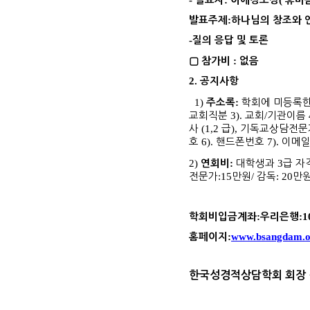
-
:
(
발표자
이애경소장
휴마
:
발표주제
하나님의 창조와 
-
질의 응답 및 토론
:
▢
참가비
없음
2.
공지사항
1)
:
학회에 미등록한
주소록
교회직분
3).
교회
/
기관이름
사
(1,2
급
),
기독교상담전문
호
6).
핸드폰번호
7).
이메일
2)
:
대학생과
3
급 자
연회비
전문가
:15
만원
/
감독
: 20
만
:
:1
학회비입금계좌
우리은행
:
www.bsangdam.o
홈페이지
한국성경적상담학회 회장