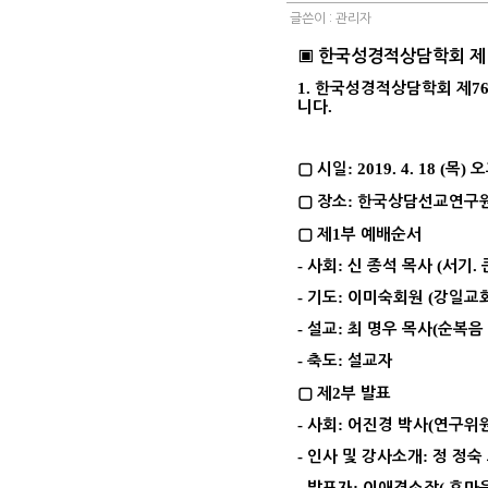
글쓴이 :
관리자
▣
한국성경적상담학회 
1.
7
한국성경적상담학회 제
.
니다
: 2019. 4. 18 (
)
▢
시일
목
오
:
▢
장소
한국상담선교연구
1
▢
제
부 예배순서
-
:
(
.
사회
신 종석 목사
서기
-
:
(
기도
이미숙회원
강일교
-
:
(
설교
최 명우 목사
순복음
-
:
축도
설교자
2
▢
제
부 발표
-
:
(
사회
어진경 박사
연구위
-
:
인사 및 강사소개
정 정숙