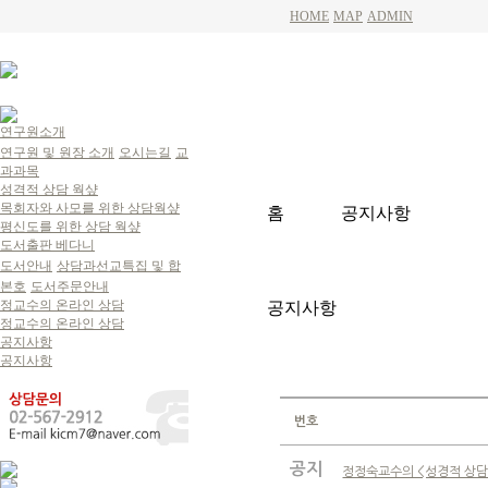
HOME
MAP
ADMIN
연구원소개
연구원 및 원장 소개
오시는길
교
과과목
성격적 상담 웍샾
목회자와 사모를 위한 상담웍샾
홈
공지사항
평신도를 위한 상담 웍샾
도서출판 베다니
도서안내
상담과선교특집 및 합
본호
도서주문안내
정교수의 온라인 상담
공지사항
정교수의 온라인 상담
공지사항
공지사항
번호
공지
정정숙교수의 <성경적 상