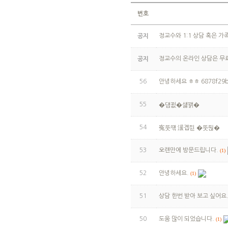
번호
정교수와 1:1 상담 혹은 
공지
정교수의 온라인 상담은 무
공지
56
안녕하세요 ㅎㅎ 6878f29b-7
55
�덈뀞�섏꽭�
54
寃뚯떆 湲곕뒫 �뚯뒪�
53
오랜만에 방문드립니다.
(1)
52
안녕하세요.
(1)
51
상담 한번 받아 보고 싶어요
50
도움 많이 되었습니다.
(1)