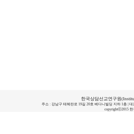
한국상담선교연구원(Institute for
주소 : 강남구 테헤란로 19길 20호 베다니빌딩 지하 1층 | 대표전화번호 :
copyrightⓒ2015 