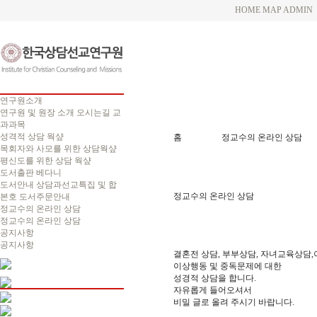
HOME
MAP
ADMIN
연구원소개
연구원 및 원장 소개
오시는길
교
과과목
성격적 상담 웍샾
홈
정교수의 온라인 상담
목회자와 사모를 위한 상담웍샾
평신도를 위한 상담 웍샾
도서출판 베다니
도서안내
상담과선교특집 및 합
정교수의 온라인 상담
본호
도서주문안내
정교수의 온라인 상담
정교수의 온라인 상담
공지사항
공지사항
결혼전 상담, 부부상담, 자녀교육상담,
이상행동 및 중독문제에 대한
성경적 상담을 합니다.
자유롭게 들어오셔서
비밀 글로 올려 주시기 바랍니다.