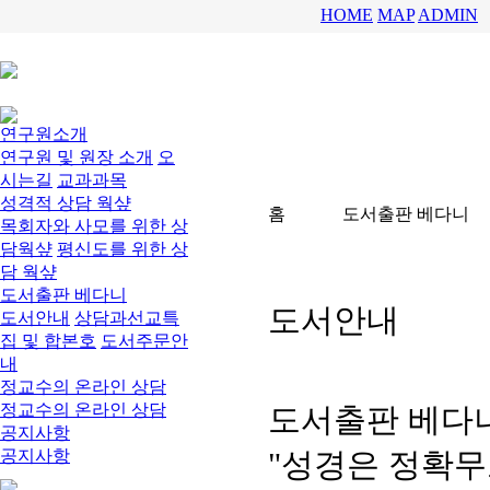
HOME
MAP
ADMIN
연구원소개
연구원 및 원장 소개
오
시는길
교과과목
성격적 상담 웍샾
홈
도서출판 베다니
목회자와 사모를 위한 상
담웍샾
평신도를 위한 상
담 웍샾
도서출판 베다니
도서안내
도서안내
상담과선교특
집 및 합본호
도서주문안
내
정교수의 온라인 상담
정교수의 온라인 상담
도서출판 베다
공지사항
공지사항
"성경은 정확무